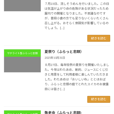
７月23日、流しそうめんを行いました。この日
は気温が上がり命の危険がある状況だったため
屋内での開催となりました。不思議なのです
が、普段小食の方でも足りないくらいたくさん
召し上がる。おそらく雰囲気が影響しているの
でしょう。 […]
続きを読む
夏祭り（ふらっと忠類）
サテライト型ふらっと忠類
2025年10月31日
８月27日、毎年恒例の夏祭りを開催いたしまし
た。今年はわたあめ、射的、ジュースにくじ引
きと用意をして利用者様に楽しんでいただきま
した。わたあめは「おいしいね」ととほおば
り、ふらっと忠類の庭でとれたスイカのお披露
目には皆さ […]
続きを読む
敬老会（ふらっと忠類)