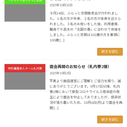
サテライト型ふらっと忠類
2025年10月31日
９月24日、ふらっと忠類敬老会が行われまし
た。１名の方が米寿、２名の方が傘寿を迎えら
れました。３名のお祝いをした後、利用者様、
職員で千昌夫の「北国の春」に合わせて体操を
しました。ふらっと忠類は102歳の方を筆頭に
100歳 […]
続きを読む
面会再開のお知らせ（札内寮2棟）
特別養護老人ホーム札内寮
2025年10月2日
平素より施設運営にご理解とご協力を賜り、誠
にありがとうございます。9月17日以降、札内
寮2棟において新型コロナウイルス感染症の発
生により面会を中止しておりましたが、感染状
況が落ち着いたため、10月6日(月)より面会を再
開 […]
続きを読む