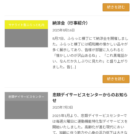
続きを読む
納涼会（行事紹介）
サテライト型ふらっと札内
2025年8月16日
8月7日、ふらっと横丁にて納涼会を開催しまし
た。ふらっと横丁には昭和期の懐かしい品々が
多く展示してあり、皆様が部屋に入られると
「懐かしいのが沢山あるね」、「これ黒電話か
い、なんだか久しぶりに見たわ」と盛り上がり
ました。皆 […]
続きを読む
忠類デイサービスセンターからのお知ら
忠類デイサービスセンター
せ
2025年7月3日
2025年1月より、忠類デイサービスセンターで
は毎週火曜日に運動機能特化型デイサービスを
開始いたしました。高齢化が進む現代におい
て、加齢に伴う筋力や心身の活力低下は大きな