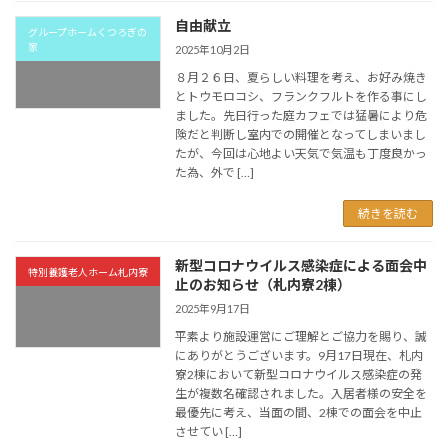
自由献立
グループホームくつろぎの
家
2025年10月2日
８月２６日、夏らしい料理を考え、お好み焼き
とトウモロコシ、フランクフルトを作る事にし
ました。先日行った庭カフェでは猛暑により危
険だと判断し室内での開催となってしまいまし
たが、今回は心地よい天気で気温も丁度良かっ
た為、外で […]
続きを読む
新型コロナウイルス感染症による面会中
特別養護老人ホーム札内寮
止のお知らせ（札内寮2棟）
2025年9月17日
平素より施設運営にご理解とご協力を賜り、誠
にありがとうございます。9月17日現在、札内
寮2棟において新型コロナウイルス感染症の発
生が複数名確認されました。入居者様の安全を
最優先に考え、当面の間、2棟での面会を中止
させてい […]