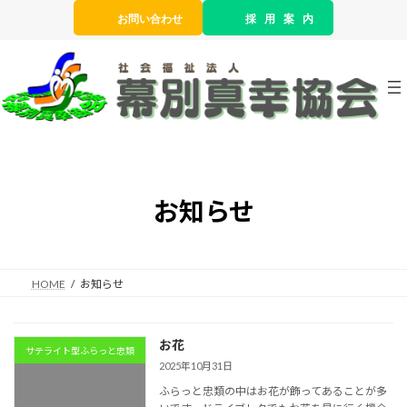
コ
ナ
お問い合わせ
採 用 案 内
ン
ビ
テ
ゲ
ン
ー
ツ
シ
へ
ョ
ス
ン
キ
に
ッ
移
プ
動
お知らせ
HOME
お知らせ
お花
サテライト型ふらっと忠類
2025年10月31日
ふらっと忠類の中はお花が飾ってあることが多