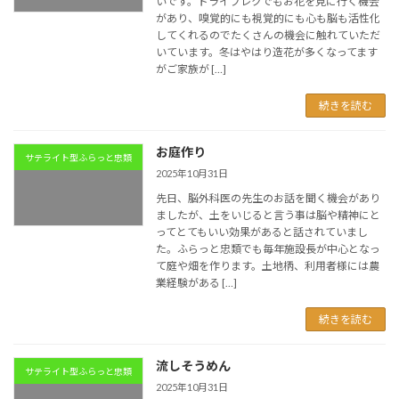
いです。ドライブレクでもお花を見に行く機会
があり、嗅覚的にも視覚的にも心も脳も活性化
してくれるのでたくさんの機会に触れていただ
いています。冬はやはり造花が多くなってます
がご家族が […]
続きを読む
お庭作り
サテライト型ふらっと忠類
2025年10月31日
先日、脳外科医の先生のお話を聞く機会があり
ましたが、土をいじると言う事は脳や精神にと
ってとてもいい効果があると話されていまし
た。ふらっと忠類でも毎年施設長が中心となっ
て庭や畑を作ります。土地柄、利用者様には農
業経験がある […]
続きを読む
流しそうめん
サテライト型ふらっと忠類
2025年10月31日