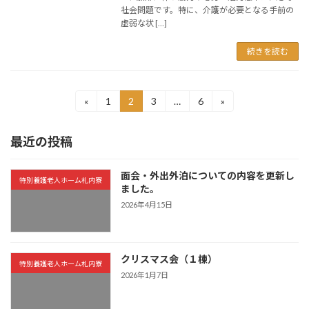
社会問題です。特に、介護が必要となる手前の
虚弱な状 […]
続きを読む
投
«
1
2
3
…
6
»
固
固
固
固
定
定
定
定
稿
ペ
ペ
ペ
ペ
最近の投稿
ー
ー
ー
ー
の
ジ
ジ
ジ
ジ
ペ
面会・外出外泊についての内容を更新し
特別養護老人ホーム札内寮
ました。
ー
2026年4月15日
ジ
送
クリスマス会（１棟）
り
特別養護老人ホーム札内寮
2026年1月7日