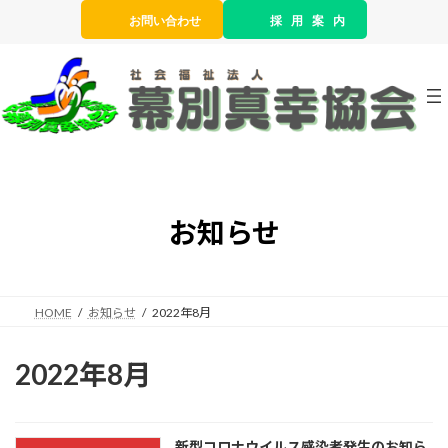
コ
ナ
お問い合わせ
採 用 案 内
ン
ビ
テ
ゲ
ン
ー
ツ
シ
へ
ョ
ス
ン
キ
に
ッ
移
プ
動
お知らせ
HOME
お知らせ
2022年8月
2022年8月
新型コロナウイルス感染者発生のお知ら