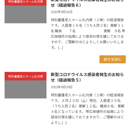
特別養護老人ホーム札内寮
せ（経過報告６）
2022年8月26日
特別養護老人ホーム札内寮（２棟）の経過報告
です。 入居者１６名（うち入院２名）寛解２１
名 職員 ７名 寛解 ９名 帯
広保健所の指導により感染対策を講じておりま
すので、ご理解のほどよろしくお願いいたしま
す。 […]
続きを読む
新型コロナウイルス感染者発生のお知ら
特別養護老人ホーム札内寮
せ（経過報告５）
2022年8月20日
特別養護老人ホーム札内寮（２棟）の経過報告
です。 ８月２０日（土）現在、入居者２０名
（うち入院２名）寛解１２名。 職員６名、寛解
４名となっています。 帯広保健所の指導により
感染対策を講じておりますので、ご理解のほど
よろし […]